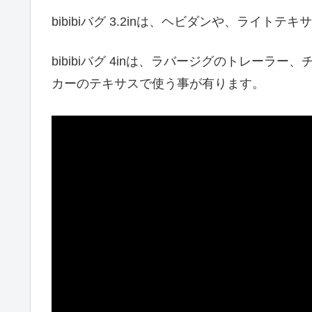
bibibiバグ 3.2inは、ヘビダンや、ライトテ
bibibiバグ 4inは、ラバージグのトレーラ
カーのテキサスで使う事が有ります。