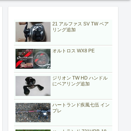
21 アルファス SV TW ベア
リング追加
オルトロス WX8 PE
ジリオン TW HD ハンドル
にベアリング追加
ハートランド疾風七伍 イン
プレ