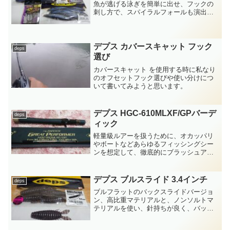
魚が逃げる泳ぎを簡単に出せ、フックの
刺し方で、スパイラルフォールも演出で
きるサカマタシャッド
デプス カバースキャット フック
deps
選び
カバースキャット を使用する時に私なり
のオフセットフック選びや使い分けにつ
いて書いてみようと思います。
デプス HGC-610MLXF/GPバーデ
deps
ィック
軽量級ルアーを扱うために、オカッパリ
やボートなどあらゆるフィッシングシー
ンを想定して、徹底的にブラッシュアッ
プされた軽量級バーサタイルモデル。
deps サイドワインダー・グレートパフォ
ーマー HGC-610MLXF/GPバーディック
デプス ブルスライド 3.4インチ
deps
ブルフラットのバックスライドバージョ
ン、高比重マテリアルと、ノンソルトマ
テリアルを使い、針持ちが良く、バック
スライドしやすい構造が魅力