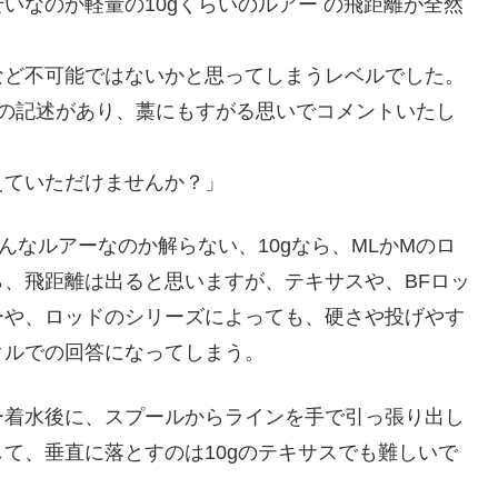
いなのか軽量の10gくらいのルアー の飛距離が全然
など不可能ではないかと思ってしまうレベルでした。
との記述があり、藁にもすがる思いでコメントいたし
えていただけませんか？」
んなルアーなのか解らない、10gなら、MLかMのロ
、飛距離は出ると思いますが、テキサスや、BFロッ
ーや、ロッドのシリーズによっても、硬さや投げやす
クルでの回答になってしまう。
ー着水後に、スプールからラインを手で引っ張り出し
て、垂直に落とすのは10gのテキサスでも難しいで