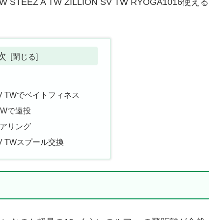
EEZ A TW ZILLION SV TW RYOGA1016使える
。
次
 SV TWでベイトフィネス
TWで遠投
ベアリング
 SV TWスプール交換