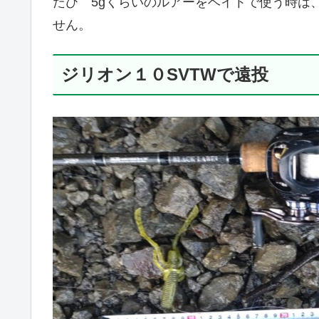
たび 5gくらいのルアーをベイトで使う時は
せん。
ジリオン１０SVTWで遠投