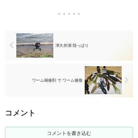
にくい止水ファスナーを採用。手首の操
作性を損なわず、水の浸入を防ぐ2重袖
口。軽量、コンパクト設計で、急な天候
・・・・・
変化に重宝する1着。
津久井湖 陸っぱり
ワーム補修剤 で ワーム修復
コメント
コメントを書き込む