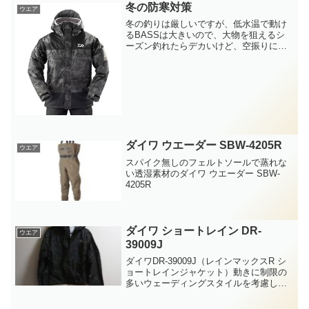
冬の防寒対策
ウエア
冬の釣りは厳しいですが、低水温で動け
るBASSは大きいので、大物を狙えるシ
ーズン釣れたらデカいけど、空振りに終
わる事も・・・突然の雪、天気が良くな
り、雨に変わる事も、その逆もありま
す。今までは、防寒のため、ダウンジャ
ンパーを着た上に透湿レイ...
ダイワ ウエーダー SBW-4205R
ウエア
スパイク無しのフェルトソールで蒸れな
い透湿素材のダイワ ウエーダー SBW-
4205R
ダイワ ショートレイン DR-
ウエア
39009J
ダイワDR-39009J（レインマックスR シ
ョートレインジャケット）動きに制限の
多いウェーディングスタイルを考慮し、
軽量でしなやかなレインマックスR透湿防
水素材を採用。雨水など水滴が中に入り