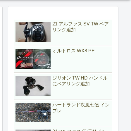
21 アルファス SV TW ベア
リング追加
オルトロス WX8 PE
ジリオン TW HD ハンドル
にベアリング追加
ハートランド疾風七伍 イン
プレ