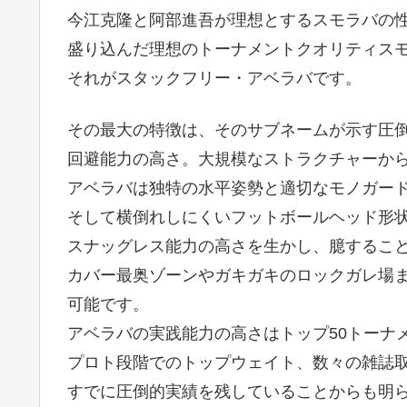
今江克隆と阿部進吾が理想とするスモラバの
盛り込んだ理想のトーナメントクオリティス
それがスタックフリー・アベラバです。
その最大の特徴は、そのサブネームが示す圧
回避能力の高さ。大規模なストラクチャーか
アベラバは独特の水平姿勢と適切なモノガー
そして横倒れしにくいフットボールヘッド形
スナッグレス能力の高さを生かし、臆するこ
カバー最奥ゾーンやガキガキのロックガレ場
可能です。
アベラバの実践能力の高さはトップ50トーナ
プロト段階でのトップウェイト、数々の雑誌
すでに圧倒的実績を残していることからも明