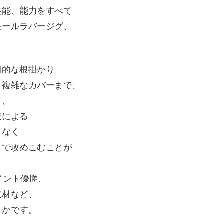
性能、能力をすべて
モールラバージグ、
倒的な根掛かり
ら複雑なカバーまで、
ド、
状による
となく
まで攻めこむことが
メント優勝、
取材など、
らかです。