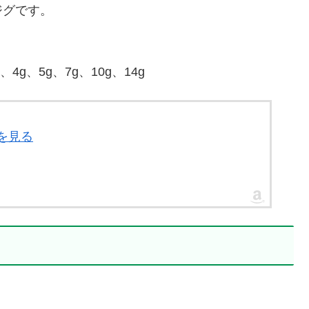
ジグです。
.5g、4g、5g、7g、10g、14g
細を見る