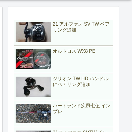
21 アルファス SV TW ベア
リング追加
オルトロス WX8 PE
ジリオン TW HD ハンドル
にベアリング追加
ハートランド疾風七伍 イン
プレ