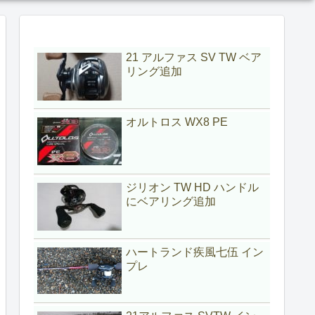
21 アルファス SV TW ベア
リング追加
オルトロス WX8 PE
ジリオン TW HD ハンドル
にベアリング追加
ハートランド疾風七伍 イン
プレ