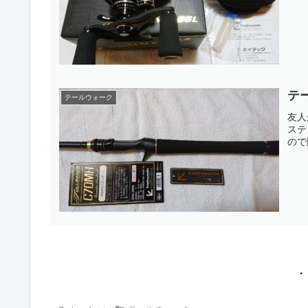
テ
テールウォーク
友人
ステ
ので
・