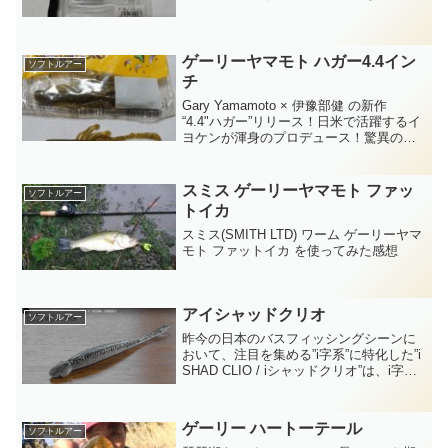
も、様々な使用用途に対応できる汎用性
の高さを誇る“リズムウェーブ”
ゲーリーヤマモト ハガー4.4イン
ソフトルアー
チ
Gary Yamamoto × 伊豫部健 の新作
“4.4"ハガー”リリース！日米で活躍するイ
ヨケンが渾身のプロデュース！驚異のバ
ックスライドワーム。
スミス ゲーリーヤマモト ファッ
ソフトルアー
トイカ
スミス(SMITH LTD) ワーム ゲーリーヤマ
モト ファットイカ を使ってみた感想
アイシャッドクリオ
ソフトルアー
昨今の日本のバスフィッシングシーンに
おいて、注目を集める”i字系”に特化した”i
SHAD CLIO / iシャッドクリオ”は、i字系
ゲームのスペシャリストである加藤誠司
が長年の経験とノウハウを基に設計した
もので、i字系の真髄である”違和感...
ゲーリー ハートーテール
ソフトルアー