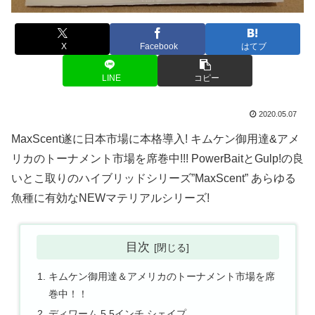
X
Facebook
はてブ
LINE
コピー
2020.05.07
MaxScent遂に日本市場に本格導入! キムケン御用達&アメ
リカのトーナメント市場を席巻中!!! PowerBaitとGulp!の良
いとこ取りのハイブリッドシリーズ”MaxScent” あらゆる
魚種に有効なNEWマテリアルシリーズ!
目次
キムケン御用達＆アメリカのトーナメント市場を席
巻中！！
ディワーム 5.5インチ シェイプ