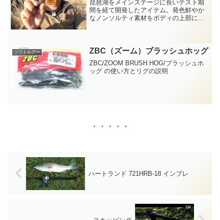
琵琶湖をメインステージに長いテスト期
間を経て開発したアイテム。発色鮮やか
なノンソルティ素材をボディの上部に、
スイムバランスを安定させる従来の高比
重ソルティ素材をボディの下部に配置す
ることにより、ハート型のテールが生み
出すギル波動で、比類無きスイミングア
ZBC（ズーム）ブラッシュホッグ
ソフトルアー
ピールを実現しました。
ZBC/ZOOM BRUSH HOG/ブラッシュホ
ッグ の使い方とリグの説明
・・・・・
ハートランド 721HRB-18 インプレ