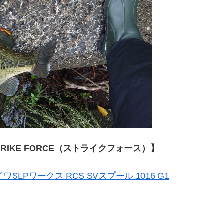
【STRIKE FORCE（ストライクフォース）】
ワSLPワークス RCS SVスプール 1016 G1