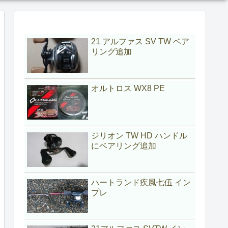
21 アルファス SV TW ベア
リング追加
オルトロス WX8 PE
ジリオン TW HD ハンドル
にベアリング追加
ハートランド疾風七伍 イン
プレ