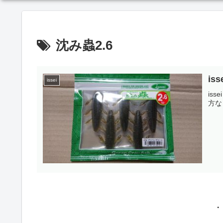
沈み蟲2.6
is
issei
is
方な
・